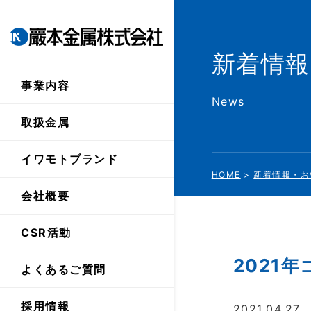
鉄スクラップ、非鉄スクラ
新着情
事業内容
News
取扱金属
社概要
2-3688
イワモトブランド
9155
HOME
>
新着情報・お
:00
会社概要
ッセージ
CSR活動
2021
よくあるご質問
社方針
採用情報
2021.04.27